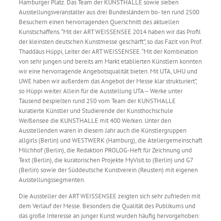
Hamburger Platz. Das Team der KUNSTHALLE sowie sieben
Ausstellungsveranstalter aus drei Bundesländern bo- ten rund 2500
Besuchern einen hervorragenden Querschnitt des aktuellen
Kunstschaffens. “Mit der ART WEISSENSEE 2014 haben wir das Profil
der kleinsten deutschen Kunstmesse geschärft”, so das Fazit von Prof.
Thaddäus Hüppi, Leiter der ART WEISSENSEE. “Mit der Kombination
von sehr jungen und bereits am Markt etablierten Künstlern konnten
wir eine hervorragende Angebotsqualität bieten. Mit UTA, UHU und
UWE haben wir außerdem das Angebot der Messe klar strukturiert”,
so Hüppi weiter. Allein für die Ausstellung UTA – Werke unter
Tausend bespielten rund 250 vom Team der KUNSTHALLE
kuratierte Künstler und Studierende der Kunsthochschule
Weißensee die KUNSTHALLE mit 400 Werken. Unter den
Ausstellenden waren in diesem Jahr auch die Künstlergruppen
allgirls (Berlin) und WESTWERK (Hamburg), die Ateliergemeinschaft
Milchhof (Berlin), die Redaktion PROLOG-Heft für Zeichnung und
Text (Berlin), die kuratorischen Projekte MyVisit.to (Berlin) und G7
(Berlin) sowie der Süddeutsche Kunstverein (Reusten) mit eigenen
Ausstellungssegmenten.
Die Aussteller der ART WEISSENSEE zeigten sich sehr zufrieden mit
dem Verlauf der Messe. Besonders die Qualität des Publikums und
das große Interesse an junger Kunst wurden häufig hervorgehoben: