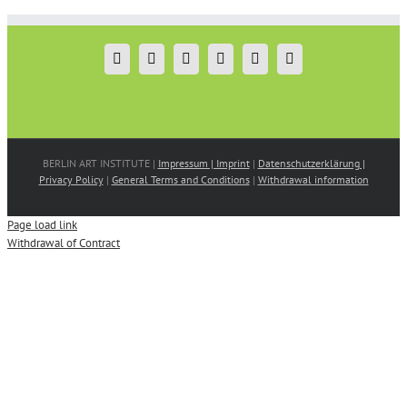
BERLIN ART INSTITUTE |
Impressum | Imprint
|
Datenschutzerklärung |
Privacy Policy
|
General Terms and Conditions
|
Withdrawal information
Page load link
Withdrawal of Contract