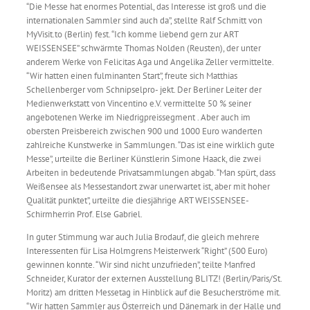
“Die Messe hat enormes Potential, das Interesse ist groß und die
internationalen Sammler sind auch da”, stellte Ralf Schmitt von
MyVisit.to (Berlin) fest. “Ich komme liebend gern zur ART
WEISSENSEE” schwärmte Thomas Nolden (Reusten), der unter
anderem Werke von Felicitas Aga und Angelika Zeller vermittelte.
“Wir hatten einen fulminanten Start”, freute sich Matthias
Schellenberger vom Schnipselpro- jekt. Der Berliner Leiter der
Medienwerkstatt von Vincentino e.V. vermittelte 50 % seiner
angebotenen Werke im Niedrigpreissegment . Aber auch im
obersten Preisbereich zwischen 900 und 1000 Euro wanderten
zahlreiche Kunstwerke in Sammlungen. “Das ist eine wirklich gute
Messe”, urteilte die Berliner Künstlerin Simone Haack, die zwei
Arbeiten in bedeutende Privatsammlungen abgab. “Man spürt, dass
Weißensee als Messestandort zwar unerwartet ist, aber mit hoher
Qualität punktet”, urteilte die diesjährige ART WEISSENSEE-
Schirmherrin Prof. Else Gabriel.
In guter Stimmung war auch Julia Brodauf, die gleich mehrere
Interessenten für Lisa Holmgrens Meisterwerk “Right” (500 Euro)
gewinnen konnte. “Wir sind nicht unzufrieden”, teilte Manfred
Schneider, Kurator der externen Ausstellung BLITZ! (Berlin/Paris/St.
Moritz) am dritten Messetag in Hinblick auf die Besucherströme mit.
“Wir hatten Sammler aus Österreich und Dänemark in der Halle und