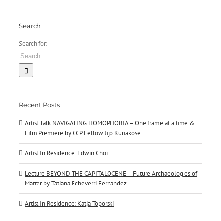
Sofía
Salazar
Rosales
Search
bei
ChertLüdde
Search for:
Recent Posts
Artist Talk NAVIGATING HOMOPHOBIA – One frame at a time &
Film Premiere by CCP Fellow Jijo Kuriakose
Artist In Residence: Edwin Choi
Lecture BEYOND THE CAPITALOCENE – Future Archaeologies of
Matter by Tatiana Echeverri Fernandez
Artist In Residence: Katja Toporski