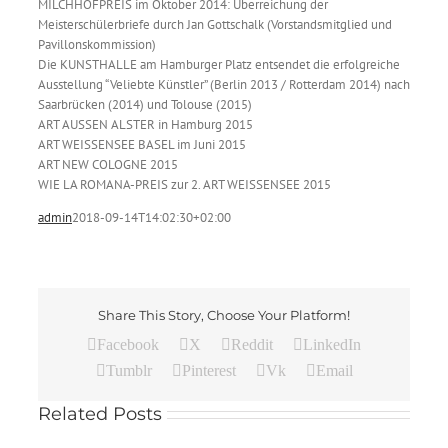
MILCHHOFPREIS im Oktober 2014: Überreichung der
Meisterschülerbriefe durch Jan Gottschalk (Vorstandsmitglied und
Pavillonskommission)
Die KUNSTHALLE am Hamburger Platz entsendet die erfolgreiche
Ausstellung “Veliebte Künstler” (Berlin 2013 / Rotterdam 2014) nach
Saarbrücken (2014) und Tolouse (2015)
ART AUSSEN ALSTER in Hamburg 2015
ART WEISSENSEE BASEL im Juni 2015
ART NEW COLOGNE 2015
WIE LA ROMANA-PREIS zur 2. ART WEISSENSEE 2015
admin
2018-09-14T14:02:30+02:00
Share This Story, Choose Your Platform!
Facebook
X
Reddit
LinkedIn
Tumblr
Pinterest
Vk
Email
Besuch
Related Posts
LUNA
KINO