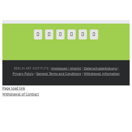
BERLIN ART INSTITUTE |
Impressum | Imprint
|
Datenschutzerklärung |
Privacy Policy
|
General Terms and Conditions
|
Withdrawal information
Page load link
Withdrawal of Contract