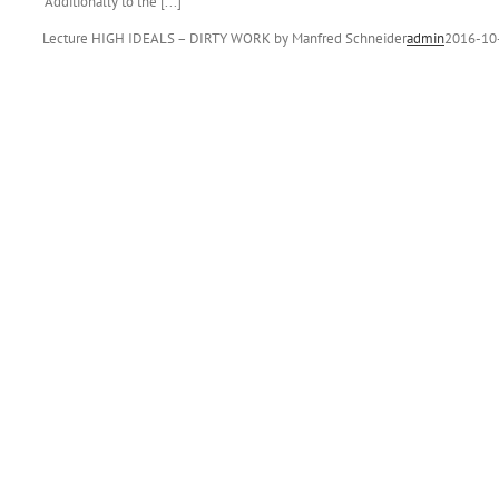
“Additionally to the [...]
Lecture HIGH IDEALS – DIRTY WORK by Manfred Schneider
admin
2016-10